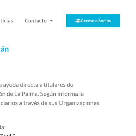
ticias
Contacto
Acceso a Socios
cán
ayuda directa a titulares de
ión de La Palma. Según informa la
ciarios a través de sus Organizaciones
ía:
97cc15