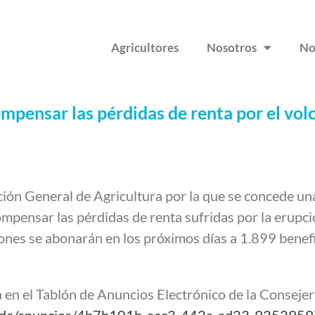
Agricultores
Nosotros
No
mpensar las pérdidas de renta por el vol
ón General de Agricultura por la que se concede una 
ompensar las pérdidas de renta sufridas por la erupc
ones se abonarán en los próximos días a 1.899 benefi
 en el Tablón de Anuncios Electrónico de la Consejer
g/sede/anuncios/4b7b101b-aec3-442a-ad23-925295